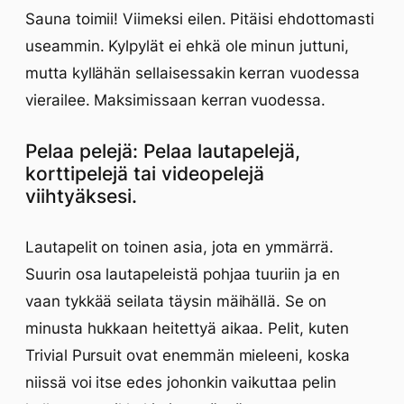
Sauna toimii! Viimeksi eilen. Pitäisi ehdottomasti
useammin. Kylpylät ei ehkä ole minun juttuni,
mutta kyllähän sellaisessakin kerran vuodessa
vierailee. Maksimissaan kerran vuodessa.
Pelaa pelejä: Pelaa lautapelejä,
korttipelejä tai videopelejä
viihtyäksesi.
Lautapelit on toinen asia, jota en ymmärrä.
Suurin osa lautapeleistä pohjaa tuuriin ja en
vaan tykkää seilata täysin mäihällä. Se on
minusta hukkaan heitettyä aikaa. Pelit, kuten
Trivial Pursuit ovat enemmän mieleeni, koska
niissä voi itse edes johonkin vaikuttaa pelin