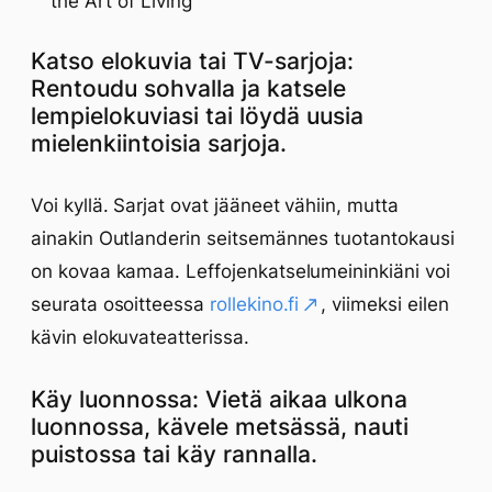
the Art of Living
Katso elokuvia tai TV-sarjoja:
Rentoudu sohvalla ja katsele
lempielokuviasi tai löydä uusia
mielenkiintoisia sarjoja.
Voi kyllä. Sarjat ovat jääneet vähiin, mutta
ainakin Outlanderin seitsemännes tuotantokausi
on kovaa kamaa. Leffojenkatselumeininkiäni voi
seurata osoitteessa
rollekino.fi
, viimeksi eilen
kävin elokuvateatterissa.
Käy luonnossa: Vietä aikaa ulkona
luonnossa, kävele metsässä, nauti
puistossa tai käy rannalla.