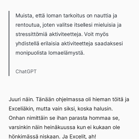
Muista, että loman tarkoitus on nauttia ja
rentoutua, joten valitse itsellesi mieluisia ja
stressittömiä aktiviteetteja. Voit myös
yhdistellä erilaisia aktiviteetteja saadaksesi
monipuolista lomaelämystä.
ChatGPT
Juuri näin. Tänään ohjelmassa oli hieman töitä ja
Exceliäkin, mutta vain siksi, koska halusin.
Onhan nimittäin se ihan parasta hommaa se,
varsinkin näin heinäkuussa kun ei kukaan ole
hönkimässä niskaan. Ja Excelit, ah!