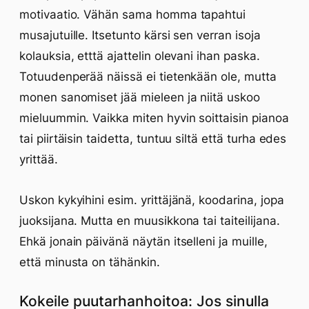
motivaatio. Vähän sama homma tapahtui
musajutuille. Itsetunto kärsi sen verran isoja
kolauksia, etttä ajattelin olevani ihan paska.
Totuudenperää näissä ei tietenkään ole, mutta
monen sanomiset jää mieleen ja niitä uskoo
mieluummin. Vaikka miten hyvin soittaisin pianoa
tai piirtäisin taidetta, tuntuu siltä että turha edes
yrittää.
Uskon kykyihini esim. yrittäjänä, koodarina, jopa
juoksijana. Mutta en muusikkona tai taiteilijana.
Ehkä jonain päivänä näytän itselleni ja muille,
että minusta on tähänkin.
Kokeile puutarhanhoitoa: Jos sinulla