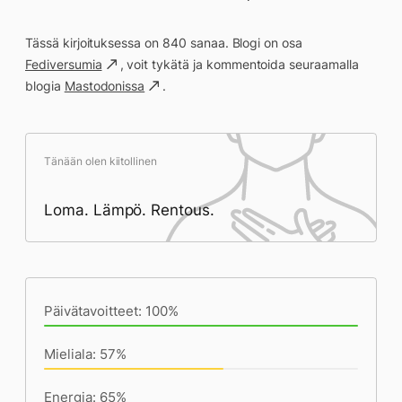
Tässä kirjoituksessa on 840 sanaa. Blogi on osa
Fediversumia
, voit tykätä ja kommentoida seuraamalla
blogia
Mastodonissa
.
Tänään olen kiitollinen
Loma. Lämpö. Rentous.
Päivän saavutukset kirjoittamishetkeen
(18:43) mennessä
Päivätavoitteet: 100%
Mieliala: 57%
Energia: 65%