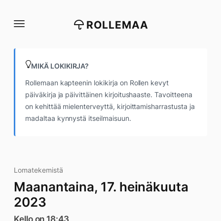
Siirry
suoraan
ROLLEMAA
sisältöön
MIKÄ LOKIKIRJA?
Rollemaan kapteenin lokikirja on Rollen kevyt
päiväkirja ja päivittäinen kirjoitushaaste. Tavoitteena
on kehittää mielenterveyttä, kirjoittamisharrastusta ja
madaltaa kynnystä itseilmaisuun.
Lomatekemistä
Maanantaina, 17. heinäkuuta
2023
Kello on 18:43