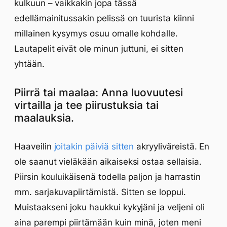
kulkuun – vaikkakin jopa tässä
edellämainitussakin pelissä on tuurista kiinni
millainen kysymys osuu omalle kohdalle.
Lautapelit eivät ole minun juttuni, ei sitten
yhtään.
Piirrä tai maalaa: Anna luovuutesi
virtailla ja tee piirustuksia tai
maalauksia.
Haaveilin
joitakin päiviä sitten
akryyliväreistä. En
ole saanut vieläkään aikaiseksi ostaa sellaisia.
Piirsin kouluikäisenä todella paljon ja harrastin
mm. sarjakuvapiirtämistä. Sitten se loppui.
Muistaakseni joku haukkui kykyjäni ja veljeni oli
aina parempi piirtämään kuin minä, joten meni