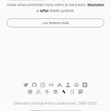
mutta arkea piristyttää myös vaimo ja kaksi lasta.
Mastodon
ja
leffat
lähellä sydäntä.
Lue Rollesta lisää
Twitter
GitHub
Twitter
Last.fm
Untappd
Retro
Overwatch
Rawg.io
Achievements
Trakt
Keybase
WordPress
WordPress
Strava
Goodreads
Mastodon
Oikeudet omistaa Rolle Laukkarinen, 1999-2026.