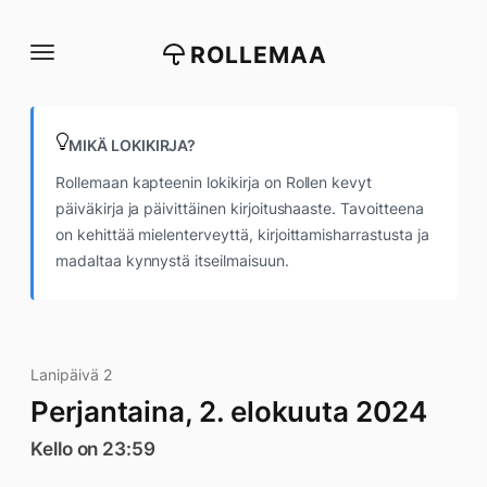
Siirry
suoraan
ROLLEMAA
sisältöön
MIKÄ LOKIKIRJA?
Rollemaan kapteenin lokikirja on Rollen kevyt
päiväkirja ja päivittäinen kirjoitushaaste. Tavoitteena
on kehittää mielenterveyttä, kirjoittamisharrastusta ja
madaltaa kynnystä itseilmaisuun.
Lanipäivä 2
Perjantaina, 2. elokuuta 2024
Kello on 23:59