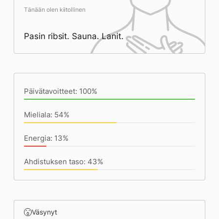
Tänään olen kiitollinen
Pasin ribsit. Sauna. Lanit.
Päivän saavutukset kirjoittamishetkeen
(23:59) mennessä
Päivätavoitteet: 100%
Mieliala: 54%
Energia: 13%
Ahdistuksen taso: 43%
Väsynyt