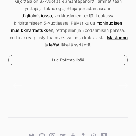
Kirjoittaja on 37-vuotias elämäntapanörtti, ammatiltaan
yrittäjä ja teknologiajohtaja perustamassaan
digitoimistossa
, verkkosivujen tekijä, koukussa
kirjoittamiseen 5-vuotiaasta. Päivät kuluu
monipuolisen
musiikkiharrastuksen
, retropelien ja koodaamisen parissa,
mutta arkea piristyttää myös vaimo ja kaksi lasta.
Mastodon
ja
leffat
lähellä sydäntä.
Lue Rollesta lisää
Twitter
GitHub
Twitter
Last.fm
Untappd
Retro
Overwatch
Rawg.io