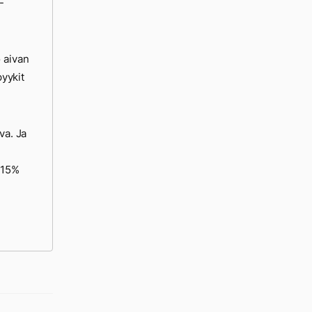
-
 aivan
pyykit
va. Ja
 15%