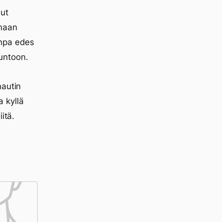
lut
amaan
unpa edes
untoon.
nautin
a kyllä
itä.