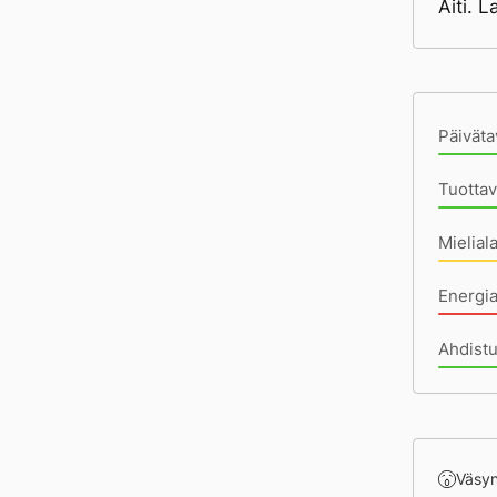
Äiti. 
Pä
Päiväta
Tuottav
Mielial
Energi
Ahdistu
Väsy