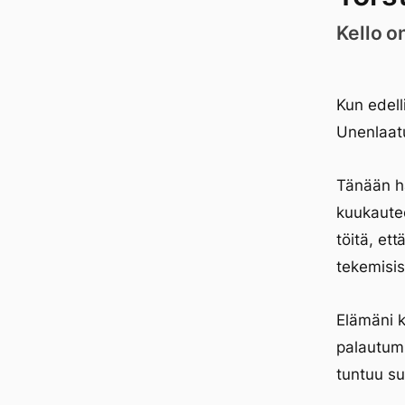
Kello o
Kun edell
Unenlaatu
Tänään ha
kuukautee
töitä, et
tekemisis
Elämäni k
palautumi
tuntuu su