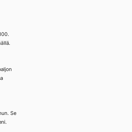
100.
ällä.
paljon
sa
hun. Se
eni.