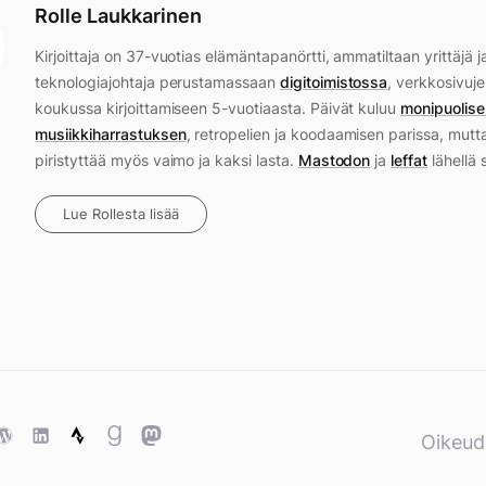
Rolle Laukkarinen
Kirjoittaja on 37-vuotias elämäntapanörtti, ammatiltaan yrittäjä j
teknologiajohtaja perustamassaan
digitoimistossa
, verkkosivuje
koukussa kirjoittamiseen 5-vuotiaasta. Päivät kuluu
monipuolise
musiikkiharrastuksen
, retropelien ja koodaamisen parissa, mutt
piristyttää myös vaimo ja kaksi lasta.
Mastodon
ja
leffat
lähellä 
Lue Rollesta lisää
ase
WordPress
WordPress
Strava
Goodreads
Mastodon
Oikeud