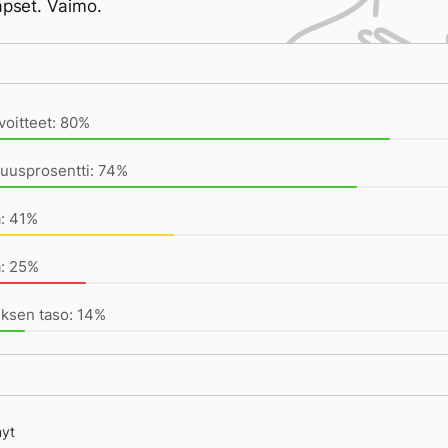
Lapset. Vaimo.
ivän saavutukset kirjoittamishetkeen (22:24) mennessä
voitteet: 80%
uusprosentti: 74%
a: 41%
a: 25%
ksen taso: 14%
nyt