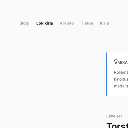
Siirry
suoraan
sisältöön
Blogi
Lokikirja
Arkisto
Tietoa
Kirja
MIKÄ
Rollema
kirjoit
madalta
Läheiset
Tors