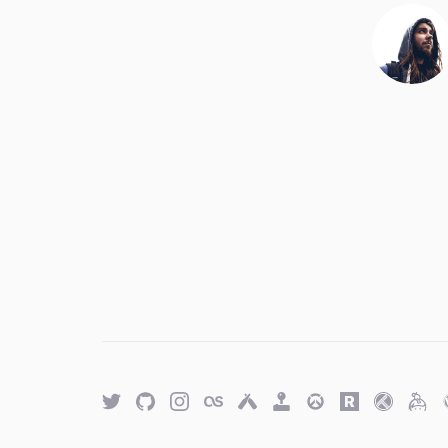
Twitter
GitHub
Twitter
Last.fm
Untappd
Retro
Overwatch
Rawg.io
Trakt
Keyb
Achievements