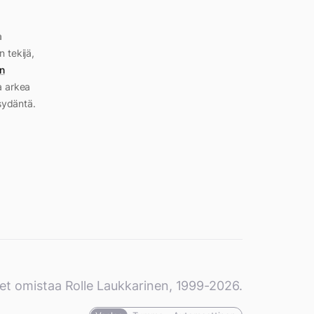
a
n tekijä,
n
a arkea
sydäntä.
et omistaa Rolle Laukkarinen, 1999-2026.