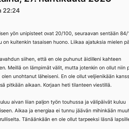
n 22:24
isen yön unipisteet ovat 20/100, seuraavan sentään 84/
 on kuitenkin tasaisen huono. Liikaa ajatuksia mielen pä
vahdun siihen, että en ole puhunut äidilleni kahteen
n. Meillä on lämpimät välit, mutta jotenkin on ollut niin 
tä olen unohtanut läheiseni. En ole ollut veljienikään kans
sä pitkään aikaan. Korjaan heti tilanteen viestillä.
uluu aivan liian paljon työn touhussa ja välipäivät kuluu
seen. Aikaa ja energiaa ei tunnu jäävän mihinkään muu
rulliselta. Tänäänkään en ole ollut tarpeeksi läsnä lapsill