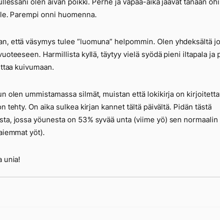
tullessani olen aivan poikki. Perhe ja vapaa-aika jäävät tänään ohi
lle. Parempi onni huomenna.
, että väsymys tulee ”luomuna” helpommin. Olen yhdeksältä jo
uoteeseen. Harmillista kyllä, täytyy vielä syödä pieni iltapala ja 
aittaa kuivumaan.
un olen ummistamassa silmät, muistan että lokikirja on kirjoitetta
on tehty. On aika sulkea kirjan kannet tältä päivältä. Pidän tästä
ta, jossa yöunesta on 53% syvää unta (viime yö) sen normaalin
(aiemmat yöt).
a unia!