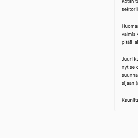
Kotiin 
sektori
Huomaan
valmis v
pitää l
Juuri k
nyt se 
suunnas
sijaan 
Kauniit