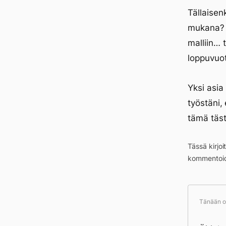
Tällaisenk
mukana? E
malliin… 
loppuvuot
Yksi asia
työstäni, 
tämä täst
Tässä kirjo
kommentoid
Tänään ol