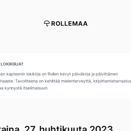
ROLLEMAA
 LOKIKIRJA?
an kapteenin lokikirja on Rollen kevyt päiväkirja ja päivittäinen
ushaaste. Tavoitteena on kehittää mielenterveyttä, kirjoittamisharrastus
a kynnystä itseilmaisuun.
taina, 27. huhtikuuta 2023