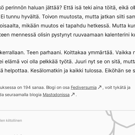
ö perinnön haluan jättää? Että isä teki aina töitä, eikä ol
i tunnu hyvältä. Toivon muutosta, mutta jatkan silti s
toisaalta, mikään muutos ei tapahdu hetkessä. Mutta k
een mennessä olisin pystynyt ruuvaamaan kalenterini k
 kerrallaan. Teen parhaani. Koittakaa ymmärtää. Vaikka 
ei elämä voi olla pelkkää työtä. Juuri nyt se on sitä, mutt
ä helpottaa. Kesälomatkin ja kaikki tulossa. Eiköhän se si
ituksessa on 194 sanaa. Blogi on osa
Fediversumia
, voit tykätä ja
a seuraamalla blogia
Mastodonissa
.
en kiitollinen