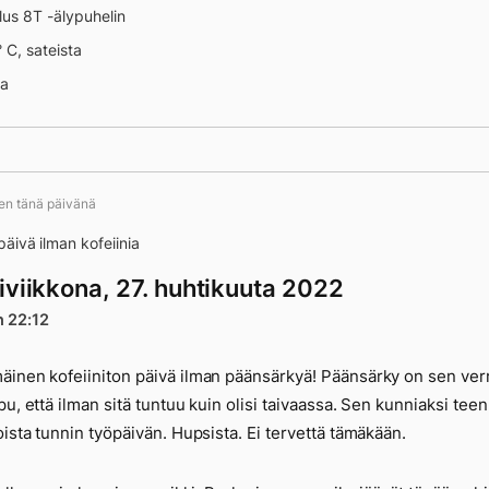
us 8T -älypuhelin
yt perjantai
° C, sateista
na
ten tänä päivänä
äivä ilman kofeiinia
iviikkona, 27. huhtikuuta 2022
n 22:12
inen kofeiiniton päivä ilman päänsärkyä! Päänsärky on sen ver
pu, että ilman sitä tuntuu kuin olisi taivaassa. Sen kunniaksi teen
oista tunnin työpäivän. Hupsista. Ei tervettä tämäkään.