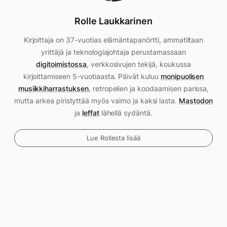
Rolle Laukkarinen
Kirjoittaja on 37-vuotias elämäntapanörtti, ammatiltaan
yrittäjä ja teknologiajohtaja perustamassaan
digitoimistossa
, verkkosivujen tekijä, koukussa
kirjoittamiseen 5-vuotiaasta. Päivät kuluu
monipuolisen
musiikkiharrastuksen
, retropelien ja koodaamisen parissa,
mutta arkea piristyttää myös vaimo ja kaksi lasta.
Mastodon
ja
leffat
lähellä sydäntä.
Lue Rollesta lisää