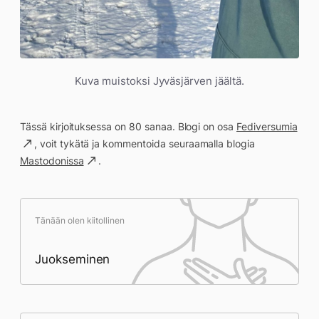
Kuva muistoksi Jyväsjärven jäältä.
Tässä kirjoituksessa on 80 sanaa. Blogi on osa
Fediversumia
, voit tykätä ja kommentoida seuraamalla blogia
Mastodonissa
.
Tänään olen kiitollinen
Juokseminen
Päivän saavutukset kirjoittamishetkeen
(20:49) mennessä