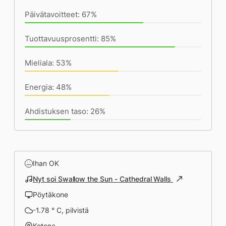
Päivätavoitteet: 67%
Tuottavuusprosentti: 85%
Mieliala: 53%
Energia: 48%
Ahdistuksen taso: 26%
Ihan OK
Nyt soi Swallow the Sun - Cathedral Walls
Pöytäkone
-1.78 ° C, pilvistä
Kotona