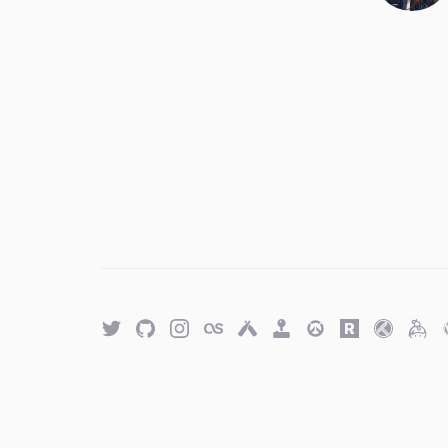
Twitter
GitHub
Twitter
Last.fm
Untappd
Retro
Overwatch
Rawg.io
Trakt
Keyb
Achievements