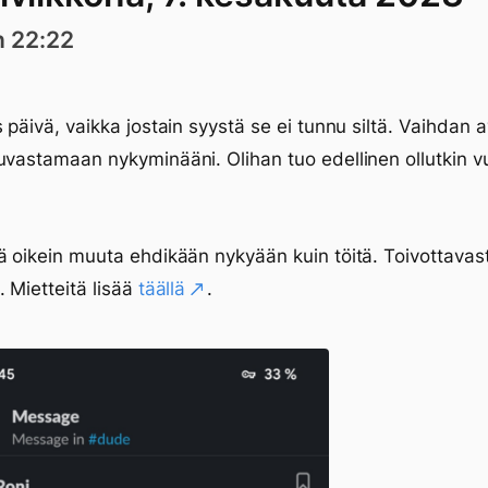
n 22:22
s päivä, vaikka jostain syystä se ei tunnu siltä. Vaihdan a
uvastamaan nykyminääni. Olihan tuo edellinen ollutkin 
ä oikein muuta ehdikään nykyään kuin töitä. Toivottavast
. Mietteitä lisää
täällä
.