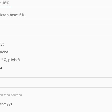
: 18%
ksen taso: 5%
nyt
äkone
° C, pilvistä
na
ten tänä päivänä
ttömyys