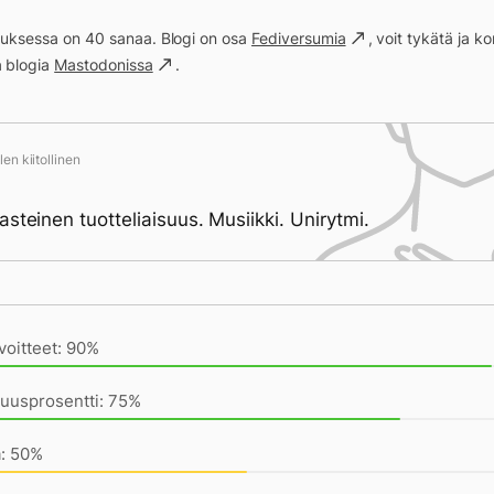
ituksessa on 40 sanaa. Blogi on osa
Fediversumia
, voit tykätä ja 
a blogia
Mastodonissa
.
en kiitollinen
asteinen tuotteliaisuus. Musiikki. Unirytmi.
ivän saavutukset kirjoittamishetkeen (22:22) mennessä
voitteet: 90%
uusprosentti: 75%
a: 50%
päästää irti