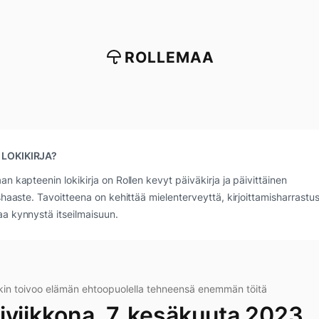
ROLLEMAA
 LOKIKIRJA?
an kapteenin lokikirja on Rollen kevyt päiväkirja ja päivittäinen
ushaaste. Tavoitteena on kehittää mielenterveyttä, kirjoittamisharrastus
a kynnystä itseilmaisuun.
kin toivoo elämän ehtoopuolella tehneensä enemmän töitä
iviikkona, 7. kesäkuuta 2023