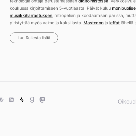
teknologiajohtaja perustamassaan
digitoimistossa
, verkkosivuje
koukussa kirjoittamiseen 5-vuotiaasta. Päivät kuluu
monipuolise
musiikkiharrastuksen
, retropelien ja koodaamisen parissa, mutt
piristyttää myös vaimo ja kaksi lasta.
Mastodon
ja
leffat
lähellä 
Lue Rollesta lisää
ase
WordPress
WordPress
Strava
Goodreads
Mastodon
Oikeud