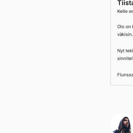
Tiist
Kello o
Olo on 
väkisin
Nyt tek
sinnitel
Flunssa