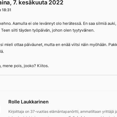
aina, 7. kesäkuuta 2022
n 18:31
kehno. Aamulla ei ole levännyt olo herätessä. En saa silmiä auki, 
. Teen silti täyden työpäivän, johon olen tyytyväinen.
isi mieli ottaa päiväunet, mutta en enää viitsi näin myöhään. Pak
lä.
, mene pois, jooko? Kiitos.
Rolle Laukkarinen
Kirjoittaja on 37-vuotias elämäntapanörtti, ammatiltaan yrittäjä j