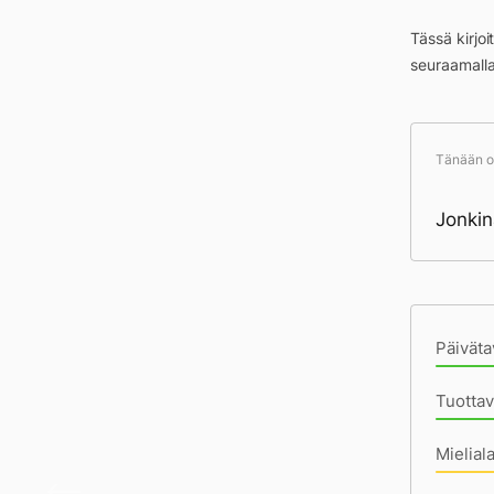
Tässä kirjo
seuraamall
Tänään ol
Jonkin
Pä
Päiväta
Tuottav
Mielial
Miten 