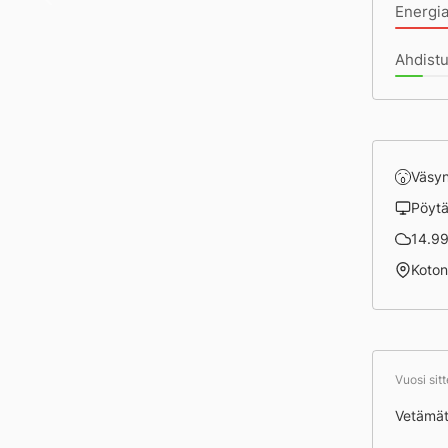
Energia
Ahdistu
Väsy
Pöyt
14.99 
Koto
Vuosi sit
Vetämä