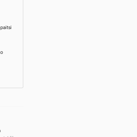
paitsi
ko
a