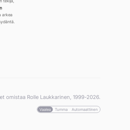
n tekijä,
n
a arkea
sydäntä.
et omistaa Rolle Laukkarinen, 1999-2026.
Vaalea
Tumma
Automaattinen