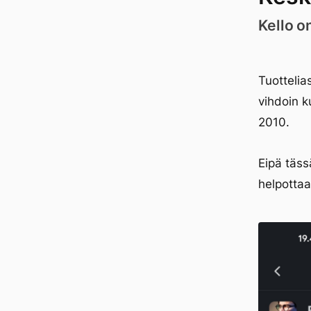
Kello o
Tuottelia
vihdoin k
2010.
Eipä täss
helpottaa