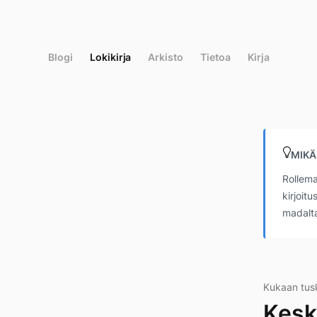
Siirry
suoraan
sisältöön
Blogi
Lokikirja
Arkisto
Tietoa
Kirja
MIKÄ
Rollema
kirjoit
madalta
Kukaan tus
Kesk