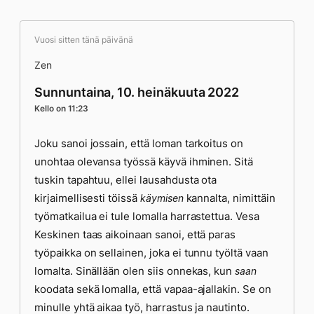
Vuosi sitten tänä päivänä
Zen
Sunnuntaina, 10. heinäkuuta 2022
Kello on 11:23
Joku sanoi jossain, että loman tarkoitus on
unohtaa olevansa työssä käyvä ihminen. Sitä
tuskin tapahtuu, ellei lausahdusta ota
kirjaimellisesti töissä
kannalta, nimittäin
käymisen
työmatkailua ei tule lomalla harrastettua. Vesa
Keskinen taas aikoinaan sanoi, että paras
työpaikka on sellainen, joka ei tunnu työltä vaan
lomalta. Sinällään olen siis onnekas, kun
saan
koodata sekä lomalla, että vapaa-ajallakin. Se on
minulle yhtä aikaa työ, harrastus ja nautinto.