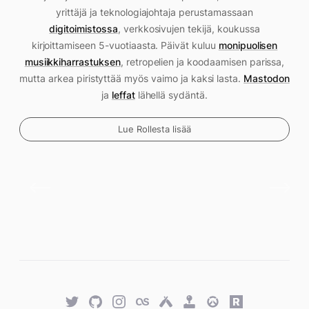
yrittäjä ja teknologiajohtaja perustamassaan
digitoimistossa
, verkkosivujen tekijä, koukussa
kirjoittamiseen 5-vuotiaasta. Päivät kuluu
monipuolisen
musiikkiharrastuksen
, retropelien ja koodaamisen parissa,
mutta arkea piristyttää myös vaimo ja kaksi lasta.
Mastodon
ja
leffat
lähellä sydäntä.
Lue Rollesta lisää
Twitter
GitHub
Twitter
Last.fm
Untappd
Retro
Overwatch
Rawg.io