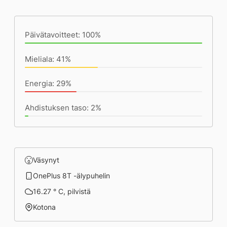
Päivän saavutukset kirjoittamishetkeen
(23:59) mennessä
Päivätavoitteet: 100%
Mieliala: 41%
Energia: 29%
Ahdistuksen taso: 2%
Väsynyt
OnePlus 8T -älypuhelin
16.27 ° C, pilvistä
Kotona