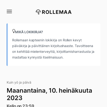
Siirry
suoraan
ROLLEMAA
sisältöön
MIKÄ LOKIKIRJA?
Rollemaan kapteenin lokikirja on Rollen kevyt
päiväkirja ja päivittäinen kirjoitushaaste. Tavoitteena
on kehittää mielenterveyttä, kirjoittamisharrastusta ja
madaltaa kynnystä itseilmaisuun.
Kuin yö ja päivä
Maanantaina, 10. heinäkuuta
2023
Kello on 23:59