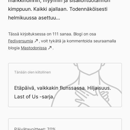
markkinoinnin, myynnin ja sisällöntuotannon
kimppuun. Kaikki ajallaan. Todennäköisesti
helmikuussa asettuu…
Tässä kirjoituksessa on 111 sanaa. Blogi on osa
Fediversumia
, voit tykätä ja kommentoida seuraamalla
blogia
Mastodonissa
.
Tänään olen kiitollinen
Etäpäivä, vaikkakin flunssassa. Hiljaisuus.
Last of Us -sarja.
Päivän saavutukset kirjoittamishetkeen
(23:58) mennessä
Päivätavoitteet: 70%