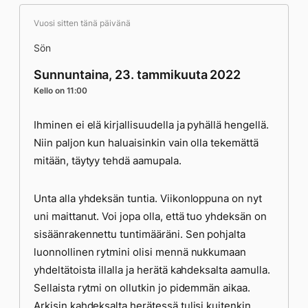
Vuosi sitten tänä päivänä
Sön
Sunnuntaina, 23. tammikuuta 2022
Kello on 11:00
Ihminen ei elä kirjallisuudella ja pyhällä hengellä.
Niin paljon kun haluaisinkin vain olla tekemättä
mitään, täytyy tehdä aamupala.
Unta alla yhdeksän tuntia. Viikonloppuna on nyt
uni maittanut. Voi jopa olla, että tuo yhdeksän on
sisäänrakennettu tuntimääräni. Sen pohjalta
luonnollinen rytmini olisi mennä nukkumaan
yhdeltätoista illalla ja herätä kahdeksalta aamulla.
Sellaista rytmi on ollutkin jo pidemmän aikaa.
Arkisin kahdeksalta herätessä tulisi kuitenkin