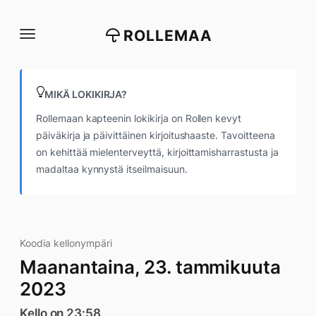
Siirry
suoraan
ROLLEMAA
sisältöön
MIKÄ LOKIKIRJA?
Rollemaan kapteenin lokikirja on Rollen kevyt
päiväkirja ja päivittäinen kirjoitushaaste. Tavoitteena
on kehittää mielenterveyttä, kirjoittamisharrastusta ja
madaltaa kynnystä itseilmaisuun.
Koodia kellonympäri
Maanantaina, 23. tammikuuta
2023
Kello on 23:58