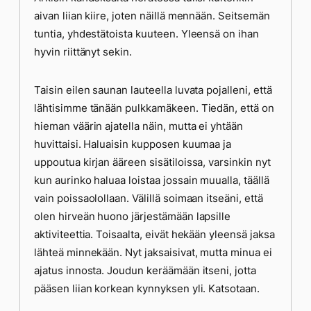
aivan liian kiire, joten näillä mennään. Seitsemän
tuntia, yhdestätoista kuuteen. Yleensä on ihan
hyvin riittänyt sekin.
Taisin eilen saunan lauteella luvata pojalleni, että
lähtisimme tänään pulkkamäkeen. Tiedän, että on
hieman väärin ajatella näin, mutta ei yhtään
huvittaisi. Haluaisin kupposen kuumaa ja
uppoutua kirjan ääreen sisätiloissa, varsinkin nyt
kun aurinko haluaa loistaa jossain muualla, täällä
vain poissaolollaan. Välillä soimaan itseäni, että
olen hirveän huono järjestämään lapsille
aktiviteettia. Toisaalta, eivät hekään yleensä jaksa
lähteä minnekään. Nyt jaksaisivat, mutta minua ei
ajatus innosta. Joudun keräämään itseni, jotta
pääsen liian korkean kynnyksen yli. Katsotaan.