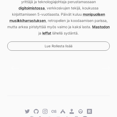
yrittäjä ja teknologiajohtaja perustamassaan
digitoimistossa
, verkkosivujen tekijä, koukussa
kirjoittamiseen 5-vuotiaasta. Päivät kuluu
monipuolisen
musiikkiharrastuksen
, retropelien ja koodaamisen parissa,
mutta arkea piristyttää myös vaimo ja kaksi lasta.
Mastodon
ja
leffat
lähellä sydäntä.
Lue Rollesta lisää
Twitter
GitHub
Twitter
Last.fm
Untappd
Retro
Overwatch
Rawg.io
Achievements