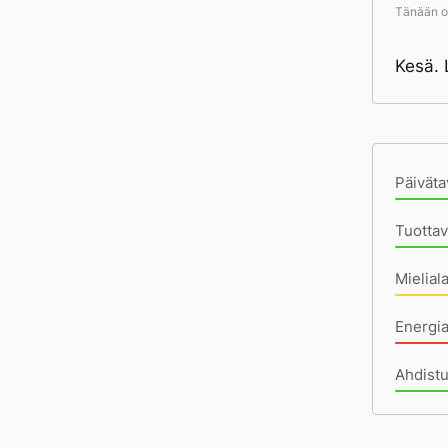
Tänään ol
Kesä.
Pä
Päiväta
Tuottav
Mielial
Energi
Ahdist