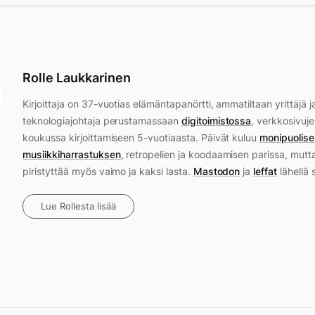
Rolle Laukkarinen
Kirjoittaja on 37-vuotias elämäntapanörtti, ammatiltaan yrittäjä j
teknologiajohtaja perustamassaan
digitoimistossa
, verkkosivuje
koukussa kirjoittamiseen 5-vuotiaasta. Päivät kuluu
monipuolise
musiikkiharrastuksen
, retropelien ja koodaamisen parissa, mutt
piristyttää myös vaimo ja kaksi lasta.
Mastodon
ja
leffat
lähellä 
Lue Rollesta lisää