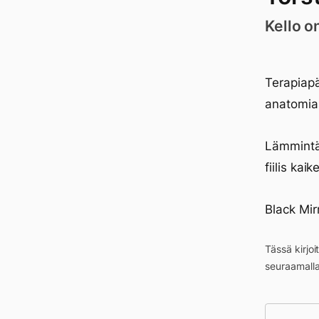
Kello o
Terapiapä
anatomias
Lämmintä 
fiilis ka
Black Mir
Tässä kirjo
seuraamall