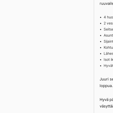
ruuvail
4 huo
2 ves
Seits
Asunt
Sijai
Kohtu
Lähes
Isot 
Hyvät
Juuri s
loppua.
Hyvä pä
väsyttä