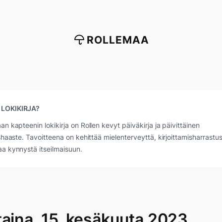
ROLLEMAA
 LOKIKIRJA?
an kapteenin lokikirja on Rollen kevyt päiväkirja ja päivittäinen
ushaaste. Tavoitteena on kehittää mielenterveyttä, kirjoittamisharrastus
a kynnystä itseilmaisuun.
taina, 15. kesäkuuta 2023