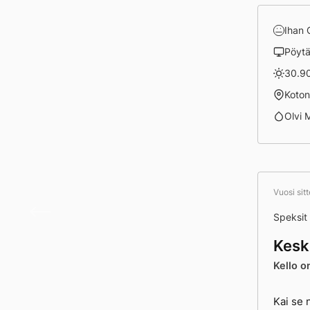
Ihan
Pöyt
30.90
Koto
Olvi 
Vuosi sit
Monu
Speksit
Kesk
Kello o
Kai se 