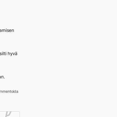
tamisen
ilti hyvä
an.
kommentoida