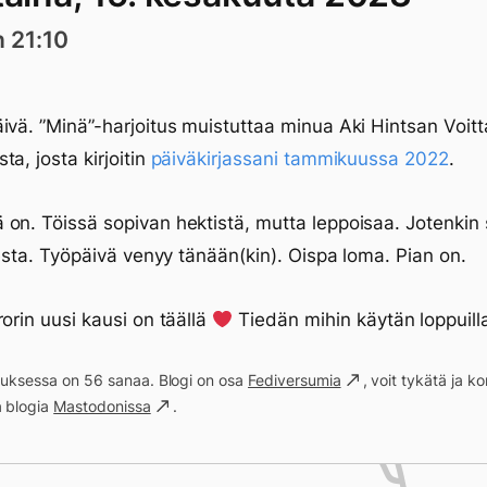
n 21:10
ivä. ”Minä”-harjoitus muistuttaa minua Aki Hintsan Voit
ta, josta kirjoitin
päiväkirjassani tammikuussa 2022
.
on. Töissä sopivan hektistä, mutta leppoisaa. Jotenkin s
ikesta. Työpäivä venyy tänään(kin). Oispa loma. Pian on.
rorin uusi kausi on täällä
Tiedän mihin käytän loppuill
ituksessa on 56 sanaa. Blogi on osa
Fediversumia
, voit tykätä ja 
a blogia
Mastodonissa
.