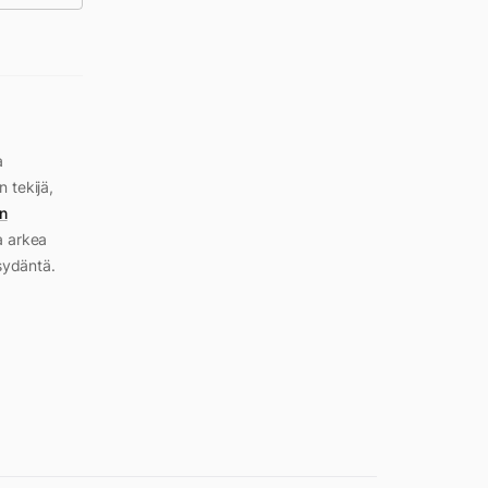
a
n tekijä,
n
a arkea
sydäntä.