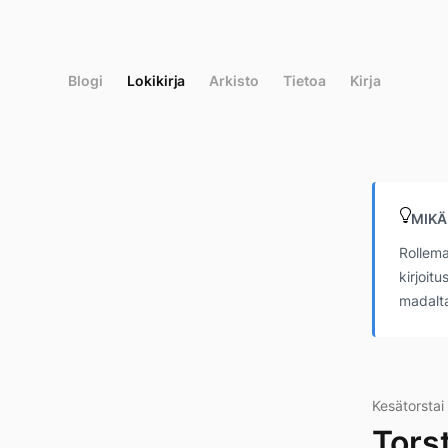
Siirry
suoraan
sisältöön
Blogi
Lokikirja
Arkisto
Tietoa
Kirja
MIKÄ
Rollema
kirjoit
madalta
Kesätorstai
Tors