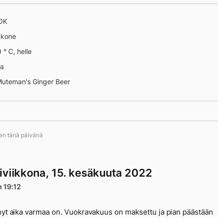
 OK
äkone
 ° C, helle
na
Muteman's Ginger Beer
ten tänä päivänä
mentti
iviikkona, 15. kesäkuuta 2022
n 19:12
nyt aika varmaa on. Vuokravakuus on maksettu ja pian päästään