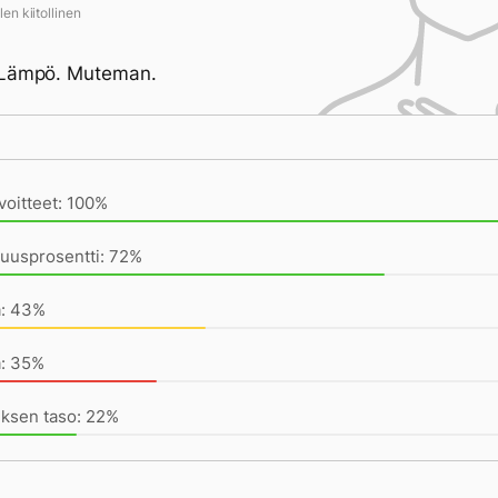
en kiitollinen
 Lämpö. Muteman.
ivän saavutukset kirjoittamishetkeen (21:10) mennessä
voitteet: 100%
uusprosentti: 72%
a: 43%
a: 35%
uksen taso: 22%