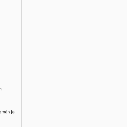
n
emän ja