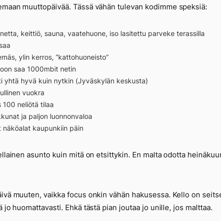
emaan muuttopäivää. Tässä vähän tulevan kodimme speksiä:
netta, keittiö, sauna, vaatehuone, iso lasitettu parveke terassilla
saa
emäs, ylin kerros, ”kattohuoneisto”
oon saa 1000mbit netin
nti yhtä hyvä kuin nytkin (Jyväskylän keskusta)
ullinen vuokra
 100 neliötä tilaa
ikkunat ja paljon luonnonvaloa
 näköalat kaupunkiin päin
ellainen asunto kuin mitä on etsittykin. En malta odotta heinäkuu
ivä muuten, vaikka focus onkin vähän hakusessa. Kello on seits
ä jo huomattavasti. Ehkä tästä pian joutaa jo unille, jos malttaa.