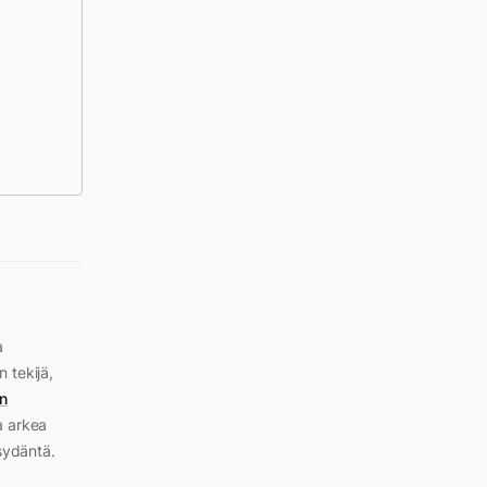
a
n tekijä,
n
a arkea
sydäntä.