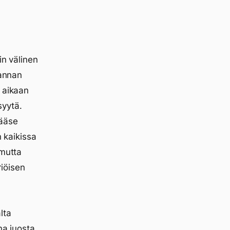
in välinen
 annan
 aikaan
syytä.
pääse
n kaikissa
 mutta
iöisen
lta
na juosta