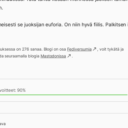
n.
eisesti se juoksijan euforia. On niin hyvä fiilis. Palkitsen 
s
ituksessa on 276 sanaa. Blogi on osa
Fediversumia
, voit tykätä ja
a seuraamalla blogia
Mastodonissa
.
ivän saavutukset kirjoittamishetkeen (18:05) mennessä
voitteet: 90%
ava