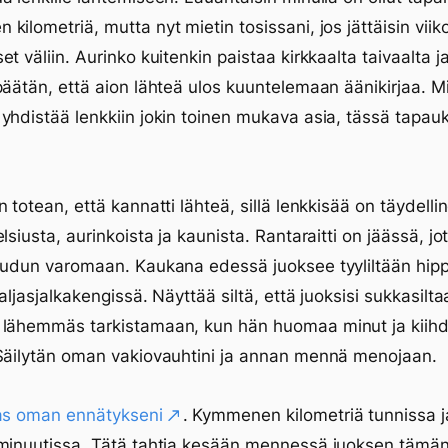
kilometriä, mutta nyt mietin tosissani, jos jättäisin vii
et väliin. Aurinko kuitenkin paistaa kirkkaalta taivaalta j
päätän, että aion lähteä ulos kuuntelemaan äänikirjaa. M
yhdistää lenkkiin jokin toinen mukava asia, tässä tapau
n totean, että kannatti lähteä, sillä lenkkisää on täydelli
lsiusta, aurinkoista ja kaunista. Rantaraitti on jäässä, jo
oudun varomaan. Kaukana edessä juoksee tyyliltään hip
paljasjalkakengissä. Näyttää siltä, että juoksisi sukkasilt
 lähemmäs tarkistamaan, kun hän huomaa minut ja kiihd
Säilytän oman vakiovauhtini ja annan mennä menojaan.
aas oman ennätykseni
. Kymmenen kilometriä tunnissa j
 minuutissa. Tätä tahtia kesään mennessä juoksen tämä