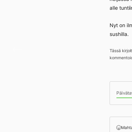
alle tuntii
Nyt on ilm
sushilla.
Autuu
Tässä kirjo
kommentoid
Pä
Päiväta
Maht