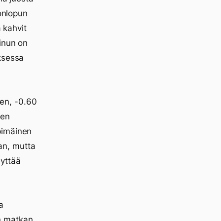
konlopun
a kahvit
inun on
ksessa
nen, -0.60
ten
pimäinen
aan, mutta
yttää
a
n matkan