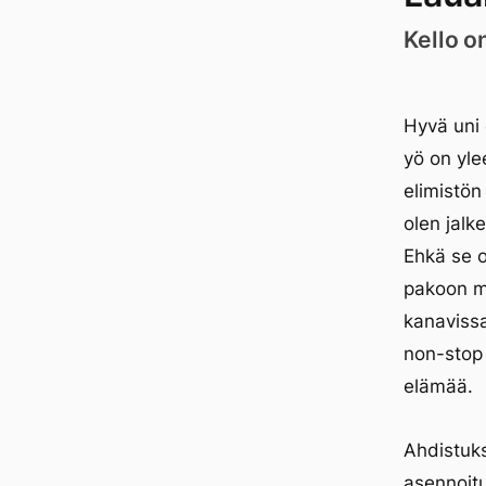
Kello o
Hyvä uni 
yö on yle
elimistön
olen jalke
Ehkä se o
pakoon mi
kanavissa
non-stop 
elämää.
Ahdistuks
asennoitu