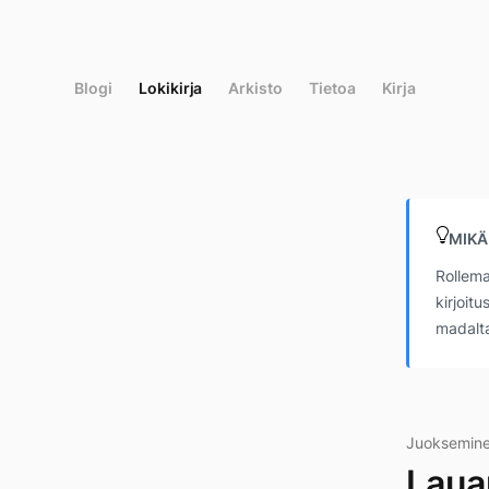
Siirry
suoraan
sisältöön
Blogi
Lokikirja
Arkisto
Tietoa
Kirja
MIKÄ
Rollema
kirjoit
madalta
Juoksemine
Laua