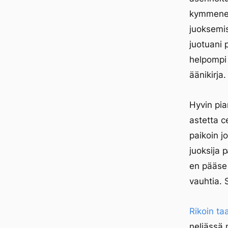
kymmenen 
juoksemis
juotuani 
helpompi 
äänikirja.
Hyvin pia
astetta ce
paikoin j
juoksija 
en pääse
vauhtia. 
Rikoin t
neljässä