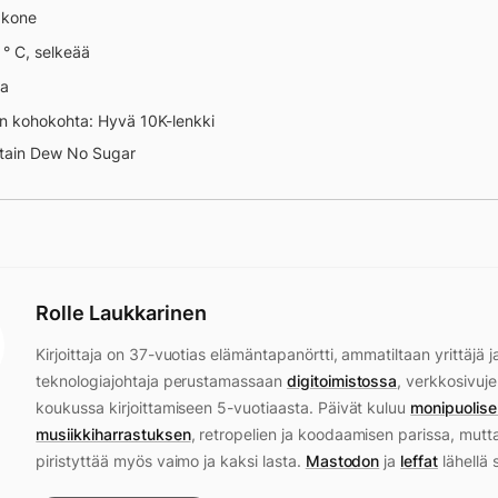
äkone
 ° C, selkeää
na
n kohokohta: Hyvä 10K-lenkki
tain Dew No Sugar
Rolle Laukkarinen
Kirjoittaja on 37-vuotias elämäntapanörtti, ammatiltaan yrittäjä j
teknologiajohtaja perustamassaan
digitoimistossa
, verkkosivuje
koukussa kirjoittamiseen 5-vuotiaasta. Päivät kuluu
monipuolise
musiikkiharrastuksen
, retropelien ja koodaamisen parissa, mutt
piristyttää myös vaimo ja kaksi lasta.
Mastodon
ja
leffat
lähellä 