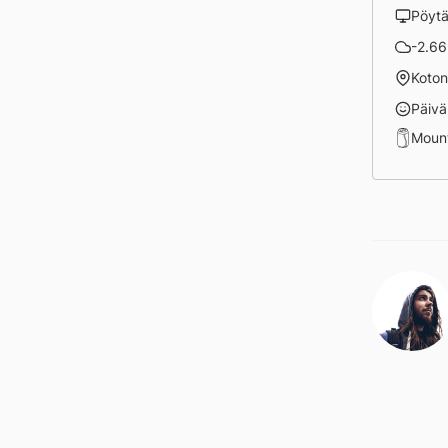
Pöyt
-2.66
Koto
Päivä
Moun