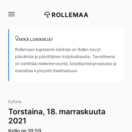
Siirry
suoraan
ROLLEMAA
sisältöön
MIKÄ LOKIKIRJA?
Rollemaan kapteenin lokikirja on Rollen kevyt
päiväkirja ja päivittäinen kirjoitushaaste. Tavoitteena
on kehittää mielenterveyttä, kirjoittamisharrastusta ja
madaltaa kynnystä itseilmaisuun.
Euforia
Torstaina, 18. marraskuuta
2021
Kello on 19:59