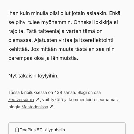
Ihan kuin minulla olisi ollut jotain asiaakin. Ehkä
se pihvi tulee myöhemmin. Onneksi lokikirja ei
rajoita. Tätä taiteenlajia varten tämä on
olemassa. Ajatusten virtaa ja itsereflektointi
kehittää. Jos mitään muuta tästä en saa niin
parempaa oloa ja lähimuistia.
Nyt takaisin löylyihin.
Tässä kirjoituksessa on 439 sanaa. Blogi on osa
Fediversumia
, voit tykätä ja kommentoida seuraamalla
blogia
Mastodonissa
.
OnePlus 8T -älypuhelin