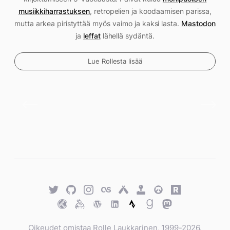
musiikkiharrastuksen
, retropelien ja koodaamisen parissa,
mutta arkea piristyttää myös vaimo ja kaksi lasta.
Mastodon
ja
leffat
lähellä sydäntä.
Lue Rollesta lisää
Twitter
GitHub
Twitter
Last.fm
Untappd
Retro
Overwatch
Rawg.io
Achievements
Trakt
Keybase
WordPress
WordPress
Strava
Goodreads
Mastodon
Oikeudet omistaa Rolle Laukkarinen, 1999-2026.