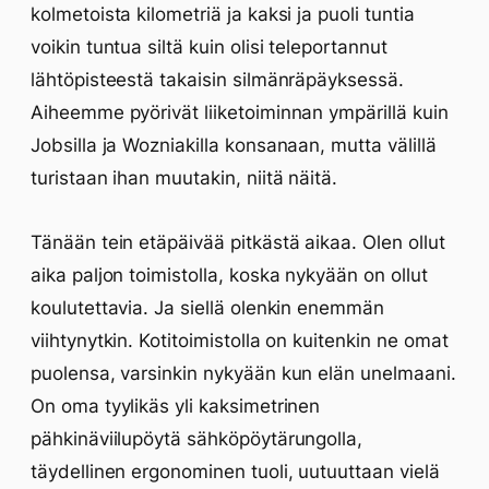
kolmetoista kilometriä ja kaksi ja puoli tuntia
voikin tuntua siltä kuin olisi teleportannut
lähtöpisteestä takaisin silmänräpäyksessä.
Aiheemme pyörivät liiketoiminnan ympärillä kuin
Jobsilla ja Wozniakilla konsanaan, mutta välillä
turistaan ihan muutakin, niitä näitä.
Tänään tein etäpäivää pitkästä aikaa. Olen ollut
aika paljon toimistolla, koska nykyään on ollut
koulutettavia. Ja siellä olenkin enemmän
viihtynytkin. Kotitoimistolla on kuitenkin ne omat
puolensa, varsinkin nykyään kun elän unelmaani.
On oma tyylikäs yli kaksimetrinen
pähkinäviilupöytä sähköpöytärungolla,
täydellinen ergonominen tuoli, uutuuttaan vielä