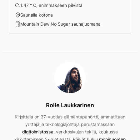
1.47 ° C, enimmäkseen pilvistä
Saunalla kotona
Mountain Dew No Sugar saunajuomana
Rolle Laukkarinen
Kirjoittaja on 37-vuotias elämäntapanörtti, ammatiltaan
yrittäjä ja teknologiajohtaja perustamassaan
digitoimistossa
, verkkosivujen tekijä, koukussa
kirjoittamiseen 5-vuotiaasta. Päivät kuluu
monipuolisen