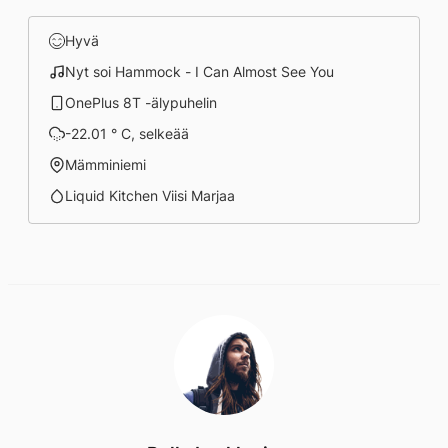
Hyvä
Nyt soi Hammock - I Can Almost See You
OnePlus 8T -älypuhelin
-22.01 ° C, selkeää
Mämminiemi
Liquid Kitchen Viisi Marjaa