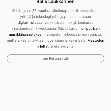
Rolle Laukkarinen
Kirjoittaja on 37-vuotias elämäntapanörtti, ammatiltaan
yrittäjä ja teknologiajohtaja perustamassaan
digitoimistossa
, verkkosivujen tekijä, koukussa
kirjoittamiseen 5-vuotiaasta. Päivät kuluu
monipuolisen
musiikkiharrastuksen
, retropelien ja koodaamisen parissa,
mutta arkea piristyttää myös vaimo ja kaksi lasta.
Mastodon
ja
leffat
lähellä sydäntä.
Lue Rollesta lisää