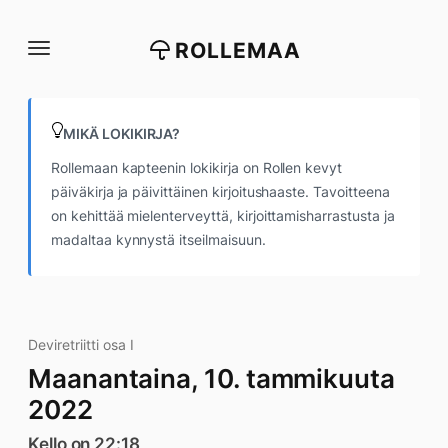
Siirry
suoraan
ROLLEMAA
sisältöön
MIKÄ LOKIKIRJA?
Rollemaan kapteenin lokikirja on Rollen kevyt
päiväkirja ja päivittäinen kirjoitushaaste. Tavoitteena
on kehittää mielenterveyttä, kirjoittamisharrastusta ja
madaltaa kynnystä itseilmaisuun.
Deviretriitti osa I
Maanantaina, 10. tammikuuta
2022
Kello on 22:18