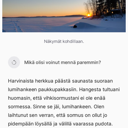
Näkymät kohdillaan.
Mikä olisi voinut mennä paremmin?
Harvinaista herkkua päästä saunasta suoraan
lumihankeen paukkupakkasiin. Hangesta tultuani
huomasin, että vihkisormustani ei ole enää
sormessa. Sinne se jäi, lumihankeen. Olen
laihtunut sen verran, että sormus on ollut jo
pidempään löysällä ja välillä vaarassa pudota.