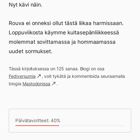
Nyt kävi näin.
Rouva ei onneksi ollut tästä liikaa harmissaan.
Loppuviikosta käymme kultasepänliikkeessä
molemmat sovittamassa ja hommaamassa
uudet sormukset.
Tässä kirjoituksessa on 125 sanaa. Blogi on osa
Fediversumia
, voit tykätä ja kommentoida seuraamalla
blogia
Mastodonissa
.
Päivän saavutukset kirjoittamishetkeen
(22:18) mennessä
Päivätavoitteet: 40%