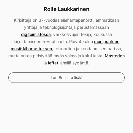
Rolle Laukkarinen
Kirjoittaja on 37-vuotias elämäntapanörtti, ammatiltaan
yrittäjä ja teknologiajohtaja perustamassaan
digitoimistossa
, verkkosivujen tekijä, koukussa
kirjoittamiseen 5-vuotiaasta. Päivät kuluu
monipuolisen
musiikkiharrastuksen
, retropelien ja koodaamisen parissa,
mutta arkea piristyttää myös vaimo ja kaksi lasta.
Mastodon
ja
leffat
lähellä sydäntä.
Lue Rollesta lisää