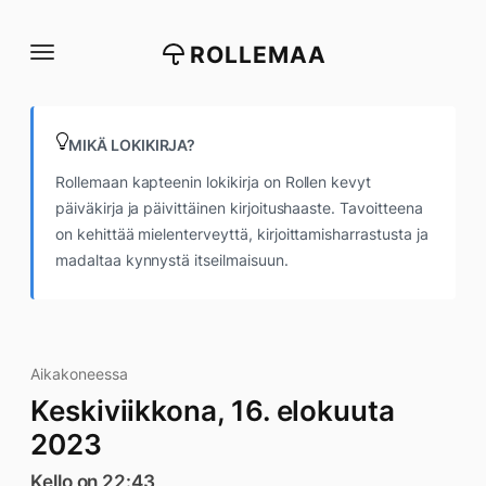
Siirry
suoraan
ROLLEMAA
sisältöön
MIKÄ LOKIKIRJA?
Rollemaan kapteenin lokikirja on Rollen kevyt
päiväkirja ja päivittäinen kirjoitushaaste. Tavoitteena
on kehittää mielenterveyttä, kirjoittamisharrastusta ja
madaltaa kynnystä itseilmaisuun.
Aikakoneessa
Keskiviikkona, 16. elokuuta
2023
Kello on 22:43