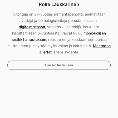
Rolle Laukkarinen
Kirjoittaja on 37-vuotias elämäntapanörtti, ammatiltaan
yrittäjä ja teknologiajohtaja perustamassaan
digitoimistossa
, verkkosivujen tekijä, koukussa
kirjoittamiseen 5-vuotiaasta. Päivät kuluu
monipuolisen
musiikkiharrastuksen
, retropelien ja koodaamisen parissa,
mutta arkea piristyttää myös vaimo ja kaksi lasta.
Mastodon
ja
leffat
lähellä sydäntä.
Lue Rollesta lisää