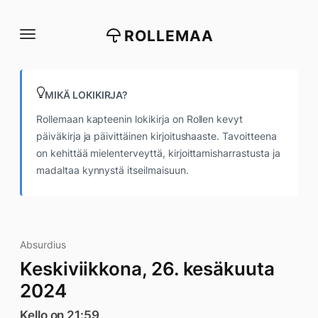
Siirry
suoraan
ROLLEMAA
sisältöön
MIKÄ LOKIKIRJA?
Rollemaan kapteenin lokikirja on Rollen kevyt
päiväkirja ja päivittäinen kirjoitushaaste. Tavoitteena
on kehittää mielenterveyttä, kirjoittamisharrastusta ja
madaltaa kynnystä itseilmaisuun.
Absurdius
Keskiviikkona, 26. kesäkuuta
2024
Kello on 21:59