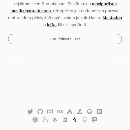
kirjoittamiseen 5-vuotiaasta. Päivät kuluu
monipuolisen
musiikkiharrastuksen
, retropelien ja koodaamisen parissa,
mutta arkea piristyttää myös vaimo ja kaksi lasta.
Mastodon
ja
leffat
lähellä sydäntä.
Lue Rollesta lisää
Twitter
GitHub
Twitter
Last.fm
Untappd
Retro
Overwatch
Rawg.io
Achievements
Trakt
Keybase
WordPress
WordPress
Strava
Goodreads
Mastodon