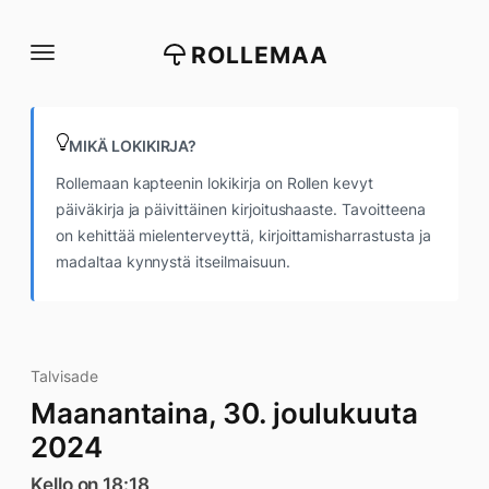
Siirry
suoraan
ROLLEMAA
sisältöön
MIKÄ LOKIKIRJA?
Rollemaan kapteenin lokikirja on Rollen kevyt
päiväkirja ja päivittäinen kirjoitushaaste. Tavoitteena
on kehittää mielenterveyttä, kirjoittamisharrastusta ja
madaltaa kynnystä itseilmaisuun.
Talvisade
Maanantaina, 30. joulukuuta
2024
Kello on 18:18