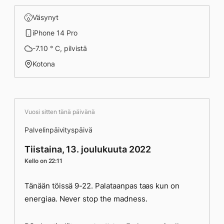
Väsynyt
iPhone 14 Pro
-7.10 ° C, pilvistä
Kotona
Vuosi sitten tänä päivänä
Palvelinpäivityspäivä
Tiistaina, 13. joulukuuta 2022
Kello on 22:11
Tänään töissä 9-22. Palataanpas taas kun on
energiaa. Never stop the madness.