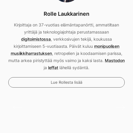
Rolle Laukkarinen
Kirjoittaja on 37-vuotias elämäntapanörtti, ammatiltaan
yrittäjä ja teknologiajohtaja perustamassaan
digitoimistossa
, verkkosivujen tekijä, koukussa
kirjoittamiseen 5-vuotiaasta. Päivät kuluu
monipuolisen
musiikkiharrastuksen
, retropelien ja koodaamisen parissa,
mutta arkea piristyttää myös vaimo ja kaksi lasta.
Mastodon
ja
leffat
lähellä sydäntä.
Lue Rollesta lisää