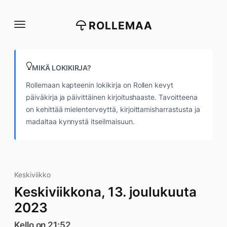
Siirry
suoraan
ROLLEMAA
sisältöön
MIKÄ LOKIKIRJA?
Rollemaan kapteenin lokikirja on Rollen kevyt
päiväkirja ja päivittäinen kirjoitushaaste. Tavoitteena
on kehittää mielenterveyttä, kirjoittamisharrastusta ja
madaltaa kynnystä itseilmaisuun.
Keskiviikko
Keskiviikkona, 13. joulukuuta
2023
Kello on 21:52