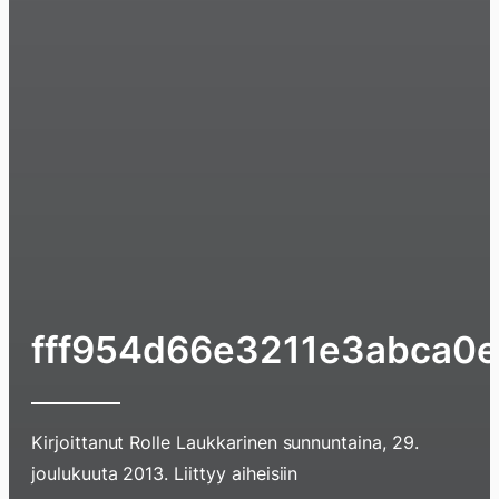
fff954d66e3211e3abca0
Kirjoittanut
Rolle Laukkarinen
sunnuntaina, 29.
joulukuuta 2013
. Liittyy aiheisiin
Hyppää