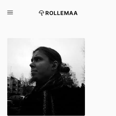
Siirry
suoraan
ROLLEMAA
sisältöön