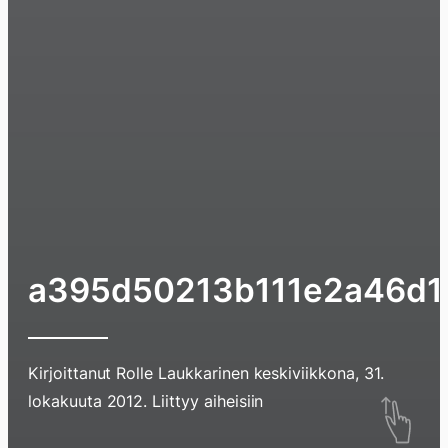
a395d50213b111e2a46d1
Kirjoittanut
Rolle Laukkarinen
keskiviikkona, 31.
Hyppää
lokakuuta 2012
. Liittyy aiheisiin
sisältöö