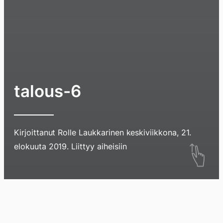
talous-6
Kirjoittanut
Rolle Laukkarinen
keskiviikkona, 21.
Hyppää
elokuuta 2019
. Liittyy aiheisiin
sisältöö
pyyhkim
näyttöä
Blogi
Lokikirja
Arkisto
Tietoa
Kirja
sormell
ylöspäi