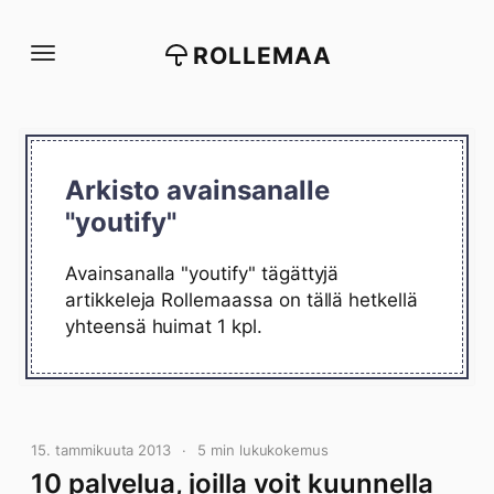
Siirry
suoraan
ROLLEMAA
sisältöön
Arkisto avainsanalle
"youtify"
Avainsanalla "youtify" tägättyjä
artikkeleja Rollemaassa on tällä hetkellä
yhteensä huimat 1 kpl.
15. tammikuuta 2013
5 min lukukokemus
10 palvelua, joilla voit kuunnella