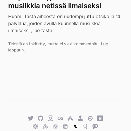
musiikkia netissä ilmaiseksi
Huom! Tästä aiheesta on uudempi juttu otsikolla "4
palvelua, joiden avulla kuunnella musiikkia
ilmaiseksi", lue tästä!
Tekstiä on linkitetty, mutta ei vielä kommentoitu.
Lue
loppuun.
Twitter
GitHub
Twitter
Last.fm
Untappd
Retro
Overwatch
Rawg.io
Achievements
Trakt
Keybase
WordPress
WordPress
Strava
Goodreads
Mastodon