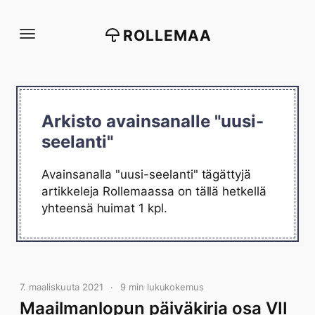
Siirry
suoraan
ROLLEMAA
sisältöön
Arkisto avainsanalle "uusi-
seelanti"
Avainsanalla "uusi-seelanti" tägättyjä
artikkeleja Rollemaassa on tällä hetkellä
yhteensä huimat 1 kpl.
7. maaliskuuta 2021
9 min lukukokemus
Maailmanlopun päiväkirja osa VII