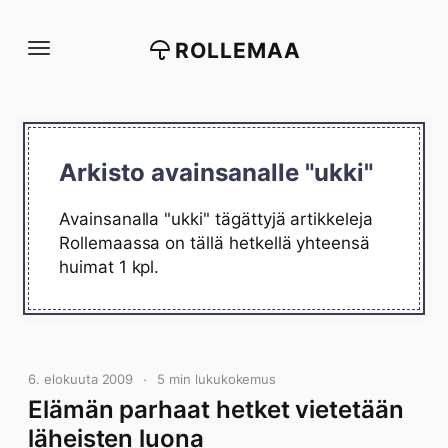
Siirry
suoraan
ROLLEMAA
sisältöön
Arkisto avainsanalle "ukki"
Avainsanalla "ukki" tägättyjä artikkeleja
Rollemaassa on tällä hetkellä yhteensä
huimat 1 kpl.
6. elokuuta 2009
5 min lukukokemus
Elämän parhaat hetket vietetään
läheisten luona