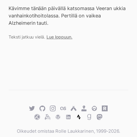
Kävimme tänään päivällä katsomassa Veeran ukkia
vanhainkotihoitolassa. Pertillä on vaikea
Alzheimerin tauti.
Teksti jatkuu vielä.
Lue loppuun.
Twitter
GitHub
Twitter
Last.fm
Untappd
Retro
Overwatch
Rawg.io
Achievements
Trakt
Keybase
WordPress
WordPress
Strava
Goodreads
Mastodon
Oikeudet omistaa Rolle Laukkarinen, 1999-2026.