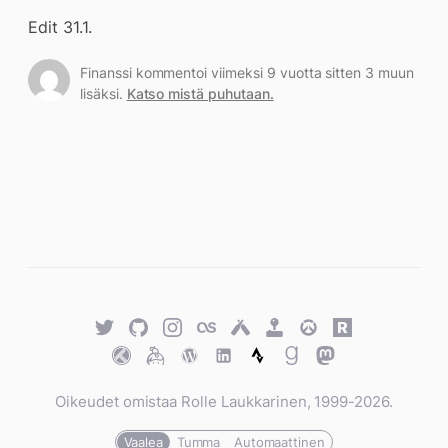
Edit 31.1.
Finanssi kommentoi viimeksi 9 vuotta sitten 3 muun
lisäksi.
Katso mistä puhutaan.
Twitter
GitHub
Twitter
Last.fm
Untappd
Retro
Overwatch
Rawg.io
Achievements
Trakt
Keybase
WordPress
WordPress
Strava
Goodreads
Mastodon
Oikeudet omistaa Rolle Laukkarinen, 1999-2026.
Vaalea
Tumma
Automaattinen