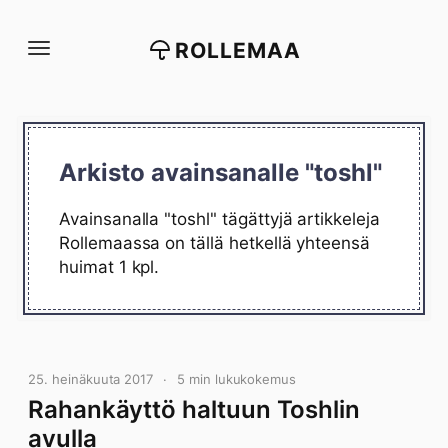
Siirry
suoraan
ROLLEMAA
sisältöön
Arkisto avainsanalle "toshl"
Avainsanalla "toshl" tägättyjä artikkeleja
Rollemaassa on tällä hetkellä yhteensä
huimat 1 kpl.
25. heinäkuuta 2017
5 min lukukokemus
Rahankäyttö haltuun Toshlin
avulla