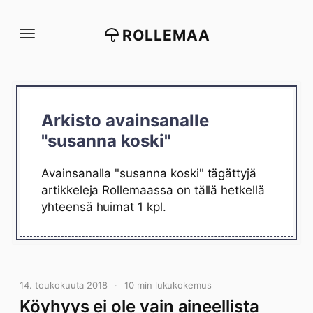
Siirry
suoraan
ROLLEMAA
sisältöön
Arkisto avainsanalle
"susanna koski"
Avainsanalla "susanna koski" tägättyjä
artikkeleja Rollemaassa on tällä hetkellä
yhteensä huimat 1 kpl.
14. toukokuuta 2018
10 min lukukokemus
Köyhyys ei ole vain aineellista