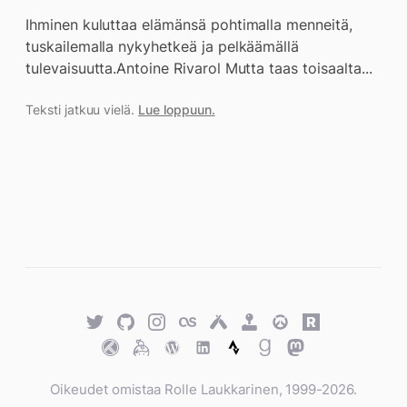
Ihminen kuluttaa elämänsä pohtimalla menneitä,
tuskailemalla nykyhetkeä ja pelkäämällä
tulevaisuutta.Antoine Rivarol Mutta taas toisaalta...
Teksti jatkuu vielä.
Lue loppuun.
Twitter
GitHub
Twitter
Last.fm
Untappd
Retro
Overwatch
Rawg.io
Achievements
Trakt
Keybase
WordPress
WordPress
Strava
Goodreads
Mastodon
Oikeudet omistaa Rolle Laukkarinen, 1999-2026.