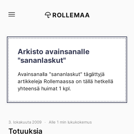
Siirry
suoraan
ROLLEMAA
sisältöön
Arkisto avainsanalle
"sananlaskut"
Avainsanalla "sananlaskut" tägättyjä
artikkeleja Rollemaassa on tällä hetkellä
yhteensä huimat 1 kpl.
3. lokakuuta 2009
Alle 1 min lukukokemus
Totuuksia