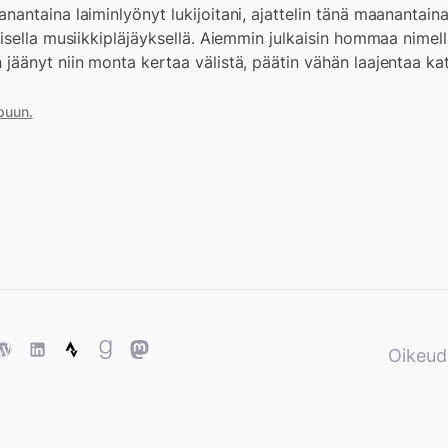
ntaina laiminlyönyt lukijoitani, ajattelin tänä maanantaina
sella musiikkipläjäyksellä. Aiemmin julkaisin hommaa nimell
äänyt niin monta kertaa välistä, päätin vähän laajentaa ka
puun.
ase
WordPress
WordPress
Strava
Goodreads
Mastodon
Oikeud