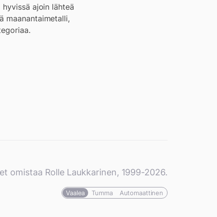
 hyvissä ajoin lähteä
ä maanantaimetalli,
tegoriaa.
et omistaa Rolle Laukkarinen, 1999-2026.
Vaalea
Tumma
Automaattinen