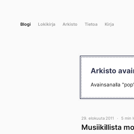
Siirry
suoraan
sisältöön
Blogi
Lokikirja
Arkisto
Tietoa
Kirja
Arkisto avai
Avainsanalla "pop"
29. elokuuta 2011
5 min 
Musiikillista 