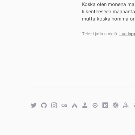
Koska olen monena maana
liikenteeseen maanantai
mutta koska homma on j
Teksti jatkuu vielä.
Lue lop
Twitter
GitHub
Twitter
Last.fm
Untappd
Retro
Overwatch
Rawg.io
Trakt
Keyb
Achievements