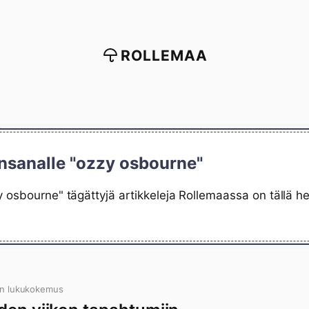
ROLLEMAA
insanalle "ozzy osbourne"
 osbourne" tägättyjä artikkeleja Rollemaassa on tällä h
in lukukokemus