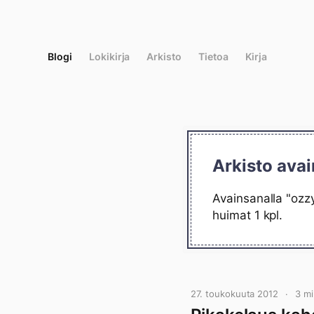
Siirry
suoraan
sisältöön
Blogi
Lokikirja
Arkisto
Tietoa
Kirja
Arkisto ava
Avainsanalla "ozzy
huimat 1 kpl.
27. toukokuuta 2012
3 m