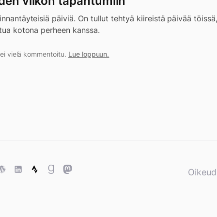
den viikon tapahtumiin
nnantäyteisiä päiviä. On tullut tehtyä kiireistä päivää töissä,
ltua kotona perheen kanssa.
a ei vielä kommentoitu.
Lue loppuun.
ase
WordPress
WordPress
Strava
Goodreads
Mastodon
Oikeud