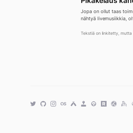
Pikakelaus kah
Jopa on ollut taas toimi
nähtyä livemusiikkia, o
Tekstiä on linkitetty, mutt
Twitter
GitHub
Twitter
Last.fm
Untappd
Retro
Overwatch
Rawg.io
Trakt
Keyb
Achievements