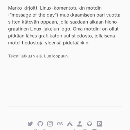
Marko kirjoitti Linux-komentotulkin motdin
("message of the day") muokkaamiseen pari vuotta
sitten kätevän oppaan, jolla saadaan aikaan hieno
graafinen Linux-jakelun logo. Oma motdini on ollut
pitkään lähes grafiikaton uutistiedosto, jollaisena
motd-tiedostoja yleensä pidetäänkin.
Teksti jatkuu vielä.
Lue loppuun.
Twitter
GitHub
Twitter
Last.fm
Untappd
Retro
Overwatch
Rawg.io
Achievements