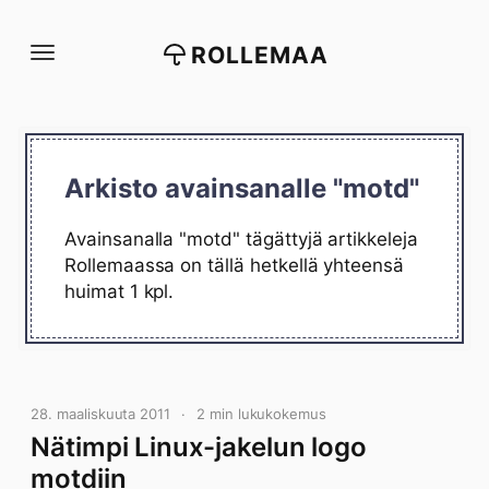
Siirry
suoraan
ROLLEMAA
sisältöön
Arkisto avainsanalle "motd"
Avainsanalla "motd" tägättyjä artikkeleja
Rollemaassa on tällä hetkellä yhteensä
huimat 1 kpl.
28. maaliskuuta 2011
2 min lukukokemus
Nätimpi Linux-jakelun logo
motdiin