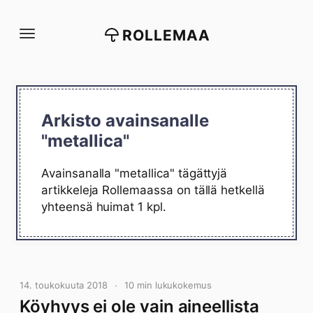
Siirry
suoraan
ROLLEMAA
sisältöön
Arkisto avainsanalle
"metallica"
Avainsanalla "metallica" tägättyjä
artikkeleja Rollemaassa on tällä hetkellä
yhteensä huimat 1 kpl.
14. toukokuuta 2018
10 min lukukokemus
Köyhyys ei ole vain aineellista