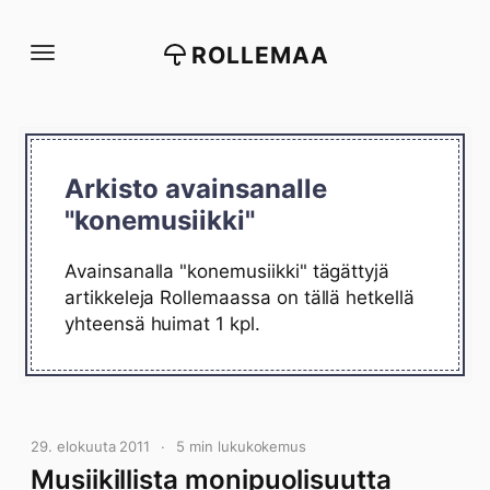
Siirry
suoraan
ROLLEMAA
sisältöön
Arkisto avainsanalle
"konemusiikki"
Avainsanalla "konemusiikki" tägättyjä
artikkeleja Rollemaassa on tällä hetkellä
yhteensä huimat 1 kpl.
29. elokuuta 2011
5 min lukukokemus
Musiikillista monipuolisuutta