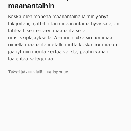
maanantaihin
Koska olen monena maanantaina laiminlyönyt
lukijoitani, ajattelin tänä maanantaina hyvissä ajoin
lähteä liikenteeseen maanantaisella
musiikkipläjäyksellä. Aiemmin julkaisin hommaa
nimellä maanantaimetalli, mutta koska homma on
jäänyt niin monta kertaa välistä, päätin vähän
laajentaa kategoriaa.
Teksti jatkuu vielä.
Lue loppuun.