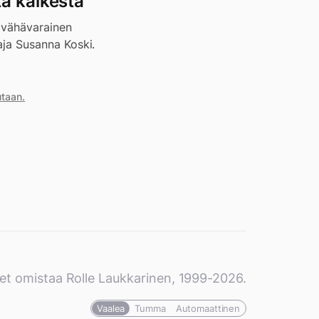
ta kaikesta
 vähävarainen
ja Susanna Koski.
utaan.
et omistaa Rolle Laukkarinen, 1999-2026.
Vaalea
Tumma
Automaattinen