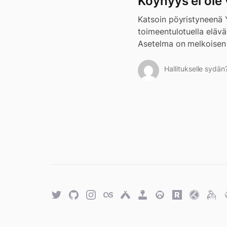
Köyhyys ei ole 
Katsoin pöyristyneenä 
toimeentulotuella eläv
Asetelma on melkoisen k
Hallitukselle sydän
Twitter
GitHub
Twitter
Last.fm
Untappd
Retro
Overwatch
Rawg.io
Trakt
Keyb
Achievements