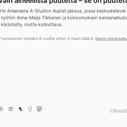
vain aineellista puutetta – se on puutet
Yle Areenasta A-Studion Kuplat-jaksoa, jossa keskustelevat
ä työtön Anna-Maija Tikkanen ja kokoomuksen kansanedusta
ärjistetty, mutta kutkuttava.
? kommentoi viimeksi 8 vuotta sitten 4 muun lisäksi.
Katso mistä puh
ase
WordPress
WordPress
Strava
Goodreads
Mastodon
Oikeud