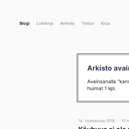
Siirry
suoraan
sisältöön
Blogi
Lokikirja
Arkisto
Tietoa
Kirja
Arkisto ava
Avainsanalla "kan
huimat 1 kpl.
14. toukokuuta 2018
10 