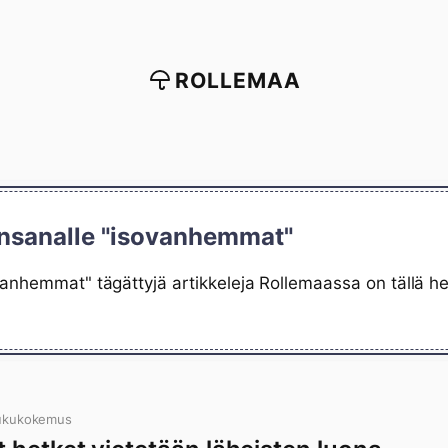
ROLLEMAA
insanalle "isovanhemmat"
vanhemmat" tägättyjä artikkeleja Rollemaassa on tällä h
lukukokemus