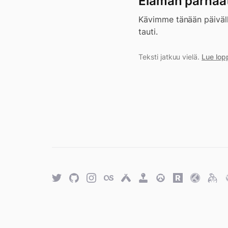
Elämän parhaat
Kävimme tänään päiväll
tauti.
Teksti jatkuu vielä.
Lue lop
Twitter
GitHub
Twitter
Last.fm
Untappd
Retro
Overwatch
Rawg.io
Trakt
Keyb
Achievements