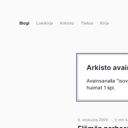
Siirry
suoraan
sisältöön
Blogi
Lokikirja
Arkisto
Tietoa
Kirja
Arkisto ava
Avainsanalla "iso
huimat 1 kpl.
6. elokuuta 2009
5 min 