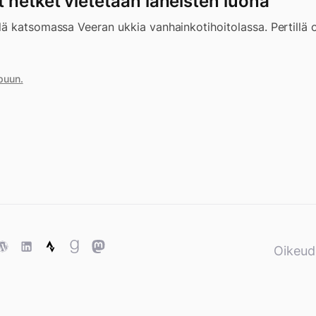
 hetket vietetään läheisten luona
ä katsomassa Veeran ukkia vanhainkotihoitolassa. Pertillä 
puun.
ase
WordPress
WordPress
Strava
Goodreads
Mastodon
Oikeud