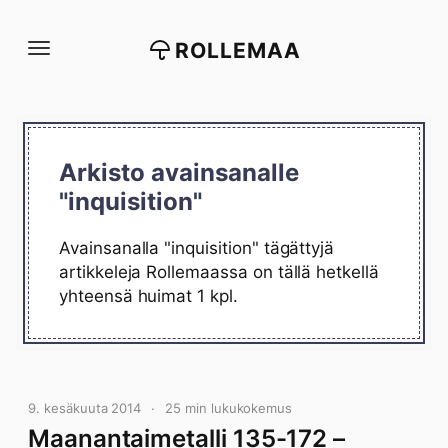
Siirry
suoraan
ROLLEMAA
sisältöön
Arkisto avainsanalle
"inquisition"
Avainsanalla "inquisition" tägättyjä
artikkeleja Rollemaassa on tällä hetkellä
yhteensä huimat 1 kpl.
9. kesäkuuta 2014
25 min lukukokemus
Maanantaimetalli 135-172 –