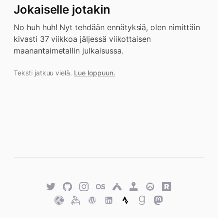
Jokaiselle jotakin
No huh huh! Nyt tehdään ennätyksiä, olen nimittäin
kivasti 37 viikkoa jäljessä viikottaisen
maanantaimetallin julkaisussa.
Teksti jatkuu vielä.
Lue loppuun.
Twitter
GitHub
Twitter
Last.fm
Untappd
Retro
Overwatch
Rawg.io
Achievements
Trakt
Keybase
WordPress
WordPress
Strava
Goodreads
Mastodon