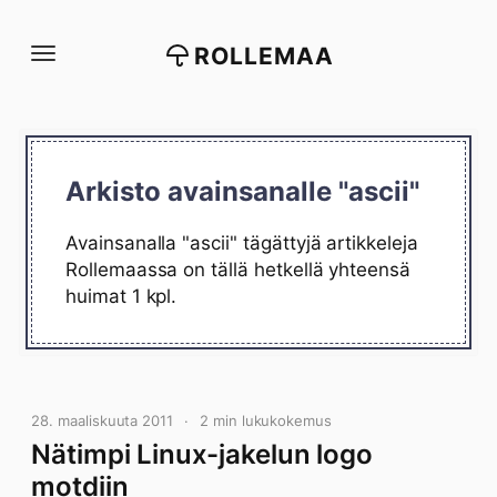
Siirry
suoraan
ROLLEMAA
sisältöön
Arkisto avainsanalle "ascii"
Avainsanalla "ascii" tägättyjä artikkeleja
Rollemaassa on tällä hetkellä yhteensä
huimat 1 kpl.
28. maaliskuuta 2011
2 min lukukokemus
Nätimpi Linux-jakelun logo
motdiin