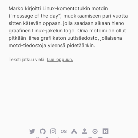
Marko kirjoitti Linux-komentotulkin motdin
("message of the day") muokkaamiseen pari vuotta
sitten kätevän oppaan, jolla saadaan aikaan hieno
graafinen Linux-jakelun logo. Oma motdini on ollut
pitkään lähes grafiikaton uutistiedosto, jollaisena
motd-tiedostoja yleensä pidetäänkin.
Teksti jatkuu vielä.
Lue loppuun.
Twitter
GitHub
Twitter
Last.fm
Untappd
Retro
Overwatch
Rawg.io
Achievements